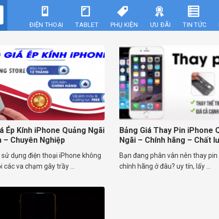
ĐIỆN THOẠI
TABLET
PHỤ KIỆN
ƯU ĐÃI
TIN TỨC
á Ép Kính iPhone Quảng Ngãi
Bảng Giá Thay Pin iPhone 
n – Chuyên Nghiệp
Ngãi – Chính hãng – Chất l
 sử dụng điện thoại iPhone không
Bạn đang phân vân nên thay pin
i các va chạm gây trầy ...
chính hãng ở đâu? uy tín, lấy ...