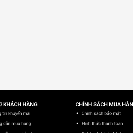
Ợ KHÁCH HÀNG
CHÍNH SÁCH MUA HÀ
 tin khuyến mãi
Chính sách bảo mật
g dẫn mua hàng
Hình thức thanh toán