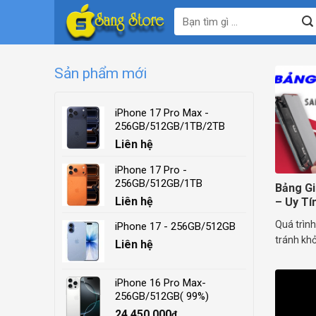
Skip
Tìm
to
kiếm:
content
Sản phẩm mới
iPhone 17 Pro Max -
256GB/512GB/1TB/2TB
Liên hệ
iPhone 17 Pro -
256GB/512GB/1TB
Bảng Gi
Liên hệ
– Uy Tí
Quá trình
iPhone 17 - 256GB/512GB
tránh khỏ
Liên hệ
iPhone 16 Pro Max-
256GB/512GB( 99%)
24.450.000
₫