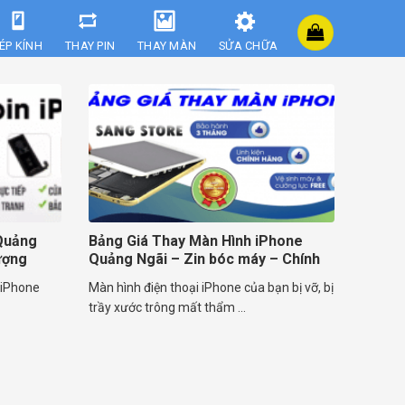
ÉP KÍNH
THAY PIN
THAY MÀN
SỬA CHỮA
Quảng
Bảng Giá Thay Màn Hình iPhone
ượng
Quảng Ngãi – Zin bóc máy – Chính
hãng
 iPhone
Màn hình điện thoại iPhone của bạn bị vỡ, bị
trầy xước trông mất thẩm ...