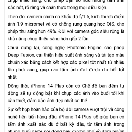
chụp thiếu sáng, cho phép bạn sở hữu những tấm ảnh
sắc nét, rõ ràng và chân thực trong mọi điều kiện.
Theo đó, camera chính có khẩu độ f/1.5, kích thước điểm
ảnh 1.9 micromet và có chống rung quang học OIS, cho
phép thu sáng hơn 49%. Đối với camera góc siêu rộng là
khả năng chụp thiếu sáng hơn gấp 2 lần.
Chưa dừng lại, công nghệ Photonic Engine cho phép
Deep Fusion, cải thiện hiệu suất ánh sáng và tái tạo màu
chuẩn xác bằng cách kết hợp các pixel tốt nhất từ nhiều
lần phơi sáng, giúp các tấm ảnh đạt được chi tiết tốt
nhất.
Đồng thời, iPhone 14 Plus còn có Chế độ ban đêm tự
động sẽ tự động bật khi chụp các ảnh vào buổi tối khi
cần thiết, đảm bảo ảnh đẹp nhất có thể.
Sự kết hợp hoàn hảo của bộ đôi camera vượt trội và công
nghệ tiên tiến hàng đầu, iPhone 14 Plus sẽ giúp bạn có
tấm ảnh xuất sắc dù ở bất kỳ đâu, từ tấm ảnh trong
những buổi party sôi động hay đường phố về đêm huyền