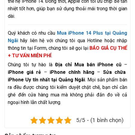
thế hệ iPhone 14. Đồng thời, Apple còn tối ưu chip để tản
nhiệt tốt hơn, giúp bạn sử dụng thoải mái trong thời gian
dài.
Quý khách có nhu cầu
Mua iPhone 14 Plus tại Quảng
Ngãi
hãy liên hệ với chúng tôi qua Hotline hoặc nhập
thông tin tại Forrm, chúng tôi sẽ gọi lại
BÁO GIÁ CỤ THỂ
+ TƯ VẤN MIỄN PHÍ
.
Chúng tôi tự hào là
Địa chỉ Mua bán iPhone cũ
–
iPhone giá rẻ
–
iPhone chính hãng
–
Sửa chữa
iPhone Uy tín nhất tại Quảng Ngãi
. Mọi sản phẩm bán
ra đều được chúng tôi kiểm duyệt chặt chẽ, bạn chỉ cần
ghé đến cửa hàng mua mà không phải đắn đo về cả
ngoại hình lẫn chất lượng.
5/5 - (1 bình chọn)