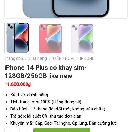
Trang chủ
/
Cửa hàng
/
ĐIỆN THOẠI
/
IPHONE
iPhone 14 Plus có khay sim-
128GB/256GB like new
11.600.000
₫
Xuất xứ: chính hãng
Tình trạng: mới 100% (Hàng đang về)
Bảo hành: 12 tháng (lỗi đổi mới, không sửa chữa)
Trả góp: lãi suất 0%, thủ tục đơn giản
Khuyến mãi: Cáp, Sạc, Tai nghe, Ốp lưng, Dán cường lực
iPhone 14 Plus có khay sim- 128GB/256GB like new số lượng