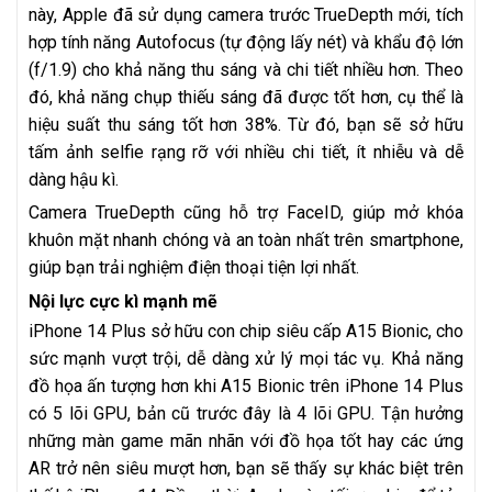
này, Apple đã sử dụng camera trước TrueDepth mới, tích
hợp tính năng Autofocus (tự động lấy nét) và khẩu độ lớn
(f/1.9) cho khả năng thu sáng và chi tiết nhiều hơn. Theo
đó, khả năng chụp thiếu sáng đã được tốt hơn, cụ thể là
hiệu suất thu sáng tốt hơn 38%. Từ đó, bạn sẽ sở hữu
tấm ảnh selfie rạng rỡ với nhiều chi tiết, ít nhiễu và dễ
dàng hậu kì.
Camera TrueDepth cũng hỗ trợ FaceID, giúp mở khóa
khuôn mặt nhanh chóng và an toàn nhất trên smartphone,
giúp bạn trải nghiệm điện thoại tiện lợi nhất.
Nội lực cực kì mạnh mẽ
iPhone 14 Plus sở hữu con chip siêu cấp A15 Bionic, cho
sức mạnh vượt trội, dễ dàng xử lý mọi tác vụ. Khả năng
đồ họa ấn tượng hơn khi A15 Bionic trên iPhone 14 Plus
có 5 lõi GPU, bản cũ trước đây là 4 lõi GPU. Tận hưởng
những màn game mãn nhãn với đồ họa tốt hay các ứng
AR trở nên siêu mượt hơn, bạn sẽ thấy sự khác biệt trên