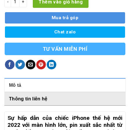
Thêm vào giỏ hàng
Mua trả góp
Chat zalo
TƯ VẤN MIỄN PHÍ
Mô tả
Thông tin liên hệ
Sự hấp dẫn của chiếc iPhone thế hệ mới
2022 với màn hình lớn, pin xuất sắc nhất từ