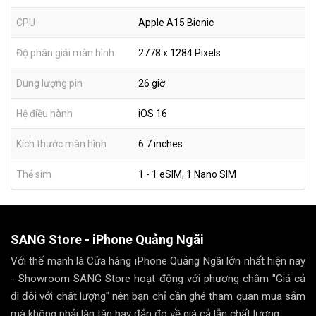
CPU
Apple A15 Bionic
Độ phân giải màn hình
2778 x 1284 Pixels
Dung lượng pin
26 giờ
Hệ điều hành
iOS 16
Kích thước màn hình
6.7 inches
Thẻ sim
1 - 1 eSIM, 1 Nano SIM
SANG Store - iPhone Quảng Ngãi
Với thế mạnh là Cửa hàng iPhone Quảng Ngãi lớn nhất hiện nay
- Showroom SANG Store hoạt động với phương châm "Giá cả
đi đôi với chất lượng" nên bạn chỉ cần ghé tham quan mua sắm
mà không phải lăn tăn hay đắn đo về giá cả lẫn chất lượng.