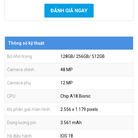
ĐÁNH GIÁ NGAY
Thông số kỹ thuật
Bộ nhớ trong
128GB/ 256GB/ 512GB
Camera chính
48 MP
Camera phụ
12 MP
CPU
Chip A18 Bionic
Độ phân giải màn hình
2.556 x 1.179 pixels
Dung lượng pin
3.561 mAh
Hệ điều hành
IOS 18