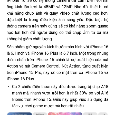
iPhone 16 sẽ có hệ thống camera đa cảm biến với hai
ống kính lần lượt là 48MP và 12MP. Nhờ đó, thiết bị có
khả năng chụp ảnh và quay video chất lượng cao hơn,
đặc biệt là trong điều kiện ánh sáng yếu. Đặc biệt, hệ
thống camera trên máy cũng sẽ có khả năng zoom quang
học lớn hơn để người dùng có thể chụp ảnh từ xa mà
không bị giảm chất lượng.
Sản phẩm giữ nguyên kích thước màn hình với iPhone 16
là 6,1 inch và iPhone 16 Plus là 6,7 inch. Một trong những
điểm nhấn trên iPhone 16 chính là sự xuất hiện của nút
Action và nút Camera Control. Nút Action, từng xuất hiện
trên iPhone 15 Pro, nay sẽ có mặt trên cả iPhone 16 và
iPhone 16 Plus.
Cả 2 chiếc điện thoại này đều được trang bị chip A18
mạnh mẽ, nhanh vượt trội hơn ít nhất 30% so với A16
Bionic trên iPhone 15. Điều này giúp việc sử dụng đa
tác vụ, chơi game mượt mà hơn rất nhiều.