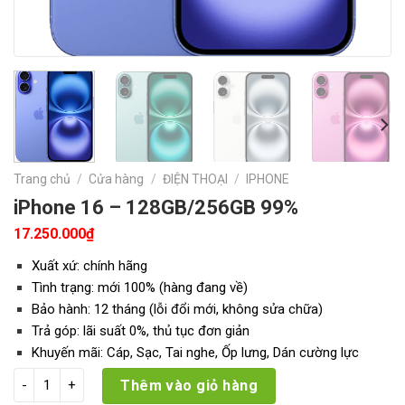
Trang chủ
/
Cửa hàng
/
ĐIỆN THOẠI
/
IPHONE
iPhone 16 – 128GB/256GB 99%
17.250.000
₫
Xuất xứ: chính hãng
Tình trạng: mới 100% (hàng đang về)
Bảo hành: 12 tháng (lỗi đổi mới, không sửa chữa)
Trả góp: lãi suất 0%, thủ tục đơn giản
Khuyến mãi: Cáp, Sạc, Tai nghe, Ốp lưng, Dán cường lực
iPhone 16 - 128GB/256GB 99% số lượng
Thêm vào giỏ hàng